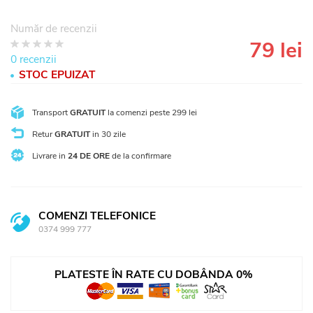
Număr de recenzii
79 lei
5
4
3
2
1
0 recenzii
STOC EPUIZAT
Transport
GRATUIT
la comenzi peste 299 lei
Retur
GRATUIT
in 30 zile
Livrare in
24 DE ORE
de la confirmare
COMENZI TELEFONICE
0374 999 777
PLATESTE ÎN RATE CU DOBÂNDA 0%