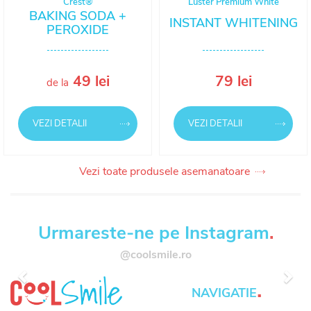
Crest®
Luster Premium White
BAKING SODA +
INSTANT WHITENING
PEROXIDE
49 lei
79 lei
de la
VEZI DETALII
VEZI DETALII
Vezi toate produsele asemanatoare
Urmareste-ne pe Instagram
.
@coolsmile.ro
Anterior
Urm
.
NAVIGATIE