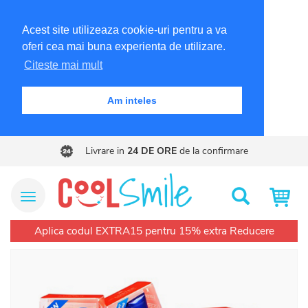
Acest site utilizeaza cookie-uri pentru a va
oferi cea mai buna experienta de utilizare.
Citeste mai mult
Am inteles
Livrare in
24 DE ORE
de la confirmare
Meniu Site
Cautare
Aplica codul EXTRA15 pentru 15% extra Reducere