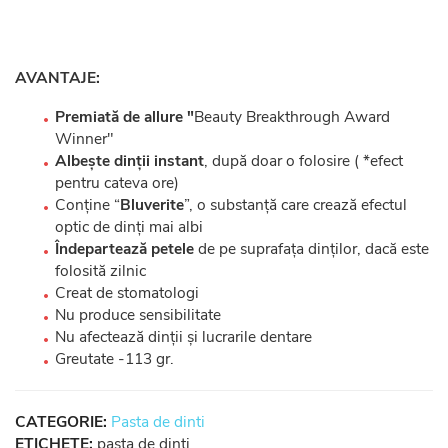
AVANTAJE:
Premiată de
allure "
Beauty Breakthrough Award
Winner"
Albește dinții instant
, după doar o folosire ( *efect
pentru cateva ore)
Conține “
Bluverite
”, o substanță care crează efectul
optic de dinți mai albi
Îndepartează petele
de pe suprafața dinților, dacă este
folosită zilnic
Creat de stomatologi
Nu produce sensibilitate
Nu afectează dinții și lucrarile dentare
Greutate -113 gr.
CATEGORIE:
Pasta de dinti
ETICHETE:
pasta de dinti