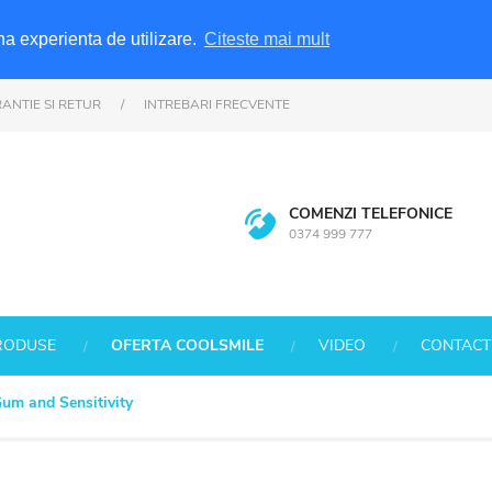
na experienta de utilizare.
Citeste mai mult
ANTIE SI RETUR
/
INTREBARI FRECVENTE
COMENZI TELEFONICE
0374 999 777
RODUSE
OFERTA COOLSMILE
VIDEO
CONTACT
um and Sensitivity