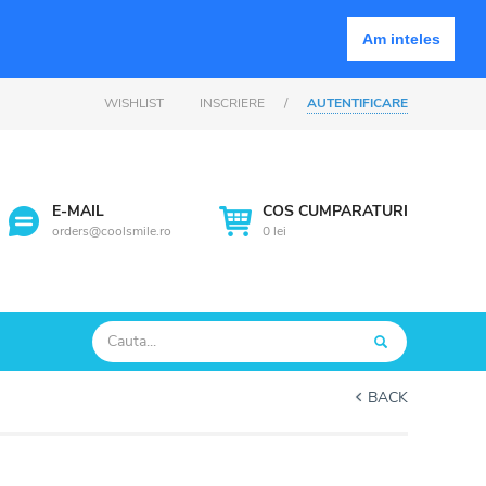
Am inteles
WISHLIST
INSCRIERE
/
AUTENTIFICARE
E-MAIL
COS CUMPARATURI
orders@coolsmile.ro
0 lei
Cautare
BACK