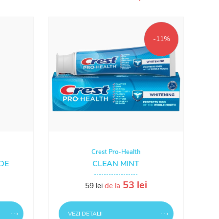
-11%
NOU!
Crest Pro-Health
DE
CLEAN MINT
53 lei
59 lei
de la
VEZI DETALII