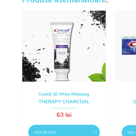
Crest® 3D White Whitening
THERAPY CHARCOAL
63 lei
VEZI DETALII
VEZI