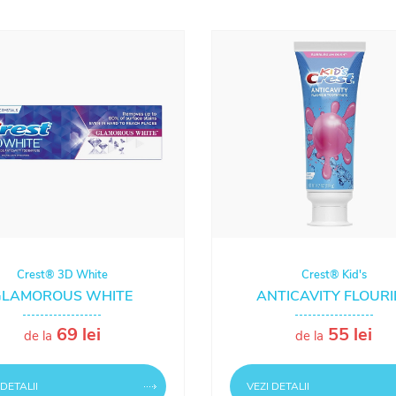
Crest® 3D White
Crest® Kid's
GLAMOROUS WHITE
ANTICAVITY FLOURI
69 lei
55 lei
de la
de la
 DETALII
VEZI DETALII