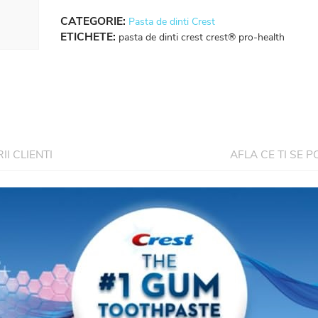
CATEGORIE:
Pasta de dinti Crest
ETICHETE:
pasta de dinti crest crest® pro-health
I CLIENTI
AFLA CE TI SE P