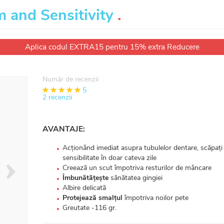
 and Sensitivity
.
Aplica codul EXTRA15 pentru 15% extra Reducere
Număr de recenzii
1
2
3
4
5
5
2 recenzii
AVANTAJE:
Acționând imediat asupra tubulelor dentare, scăpați
sensibilitate în doar cateva zile
Creează un scut împotriva resturilor de mâncare
Îmbunătățește
sănătatea gingiei
Albire delicată
Protejează smalțul
împotriva noilor pete
Greutate -116 gr.