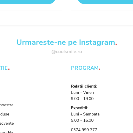
Urmareste-ne pe Instagram
.
@coolsmile.ro
.
.
TIE
PROGRAM
Relatii clienti:
Luni - Vineri
9:00 - 19:00
noastre
Expeditii:
oduse
Luni - Sambata
9:00 - 16:00
recvente
0374 999 777
conditii