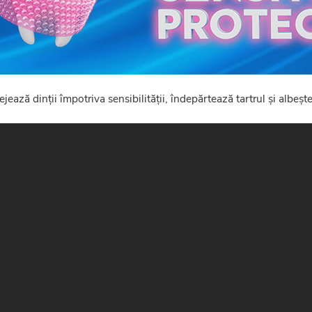
ejează dinții împotriva sensibilității, îndepărtează tartrul și albește