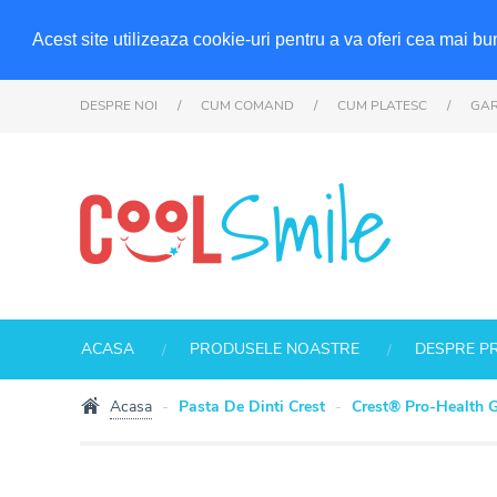
Acest site utilizeaza cookie-uri pentru a va oferi cea mai bu
DESPRE NOI
/
CUM COMAND
/
CUM PLATESC
/
GAR
ACASA
PRODUSELE NOASTRE
DESPRE P
Acasa
Pasta De Dinti Crest
Crest® Pro-Health G