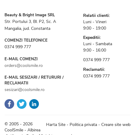
Beauty & Bright Image SRL
Relatii clienti:
Str. Portului 3, Bl. P2, Sc. A
Luni - Vineri
9:00 - 19:00
Mangalia, jud. Constanta
Expeditii:
COMENZI TELEFONICE
Luni - Sambata
0374 999 777
9:00 - 16:00
E-MAIL COMENZI
0374 999 777
orders@coolsmile.ro
Reclamatii:
0374 999 777
E-MAIL SESIZARI / RETURURI /
RECLAMATII
sesizari@coolsmile.ro
© 2005 - 2026
Harta Site
-
Politica privata
-
Creare site web
CoolSmile - Albirea