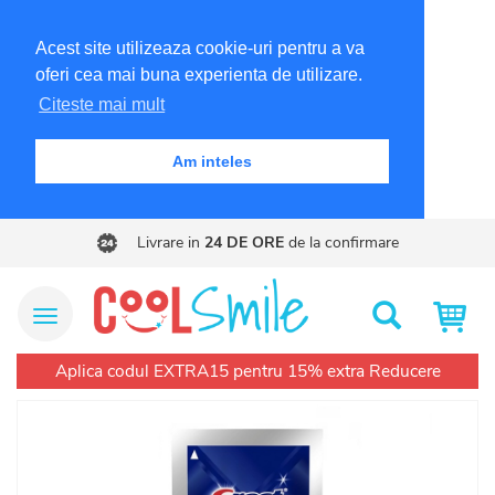
Acest site utilizeaza cookie-uri pentru a va
oferi cea mai buna experienta de utilizare.
Citeste mai mult
Am inteles
Livrare in
24 DE ORE
de la confirmare
Meniu Site
Cautare
Aplica codul EXTRA15 pentru 15% extra Reducere