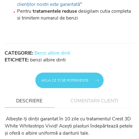
clienților nostri este garantată
"
Pentru
tratamentele reduse
desigilam cutia completa
si trimitem numarul de benzi
CATEGORIE:
Benzi albire dinti
ETICHETE:
benzi albire dinti
AFLA CE TI SE POTRIVESTE
DESCRIERE
COMENTARII CLIENTI
Albește-ți dinții garantat în 10 zile cu tratamentul Crest 3D
White Whitestrips Vivid! Acești plasturi îndepărtează petele
și oferă o albire uniformă a danturii tale.