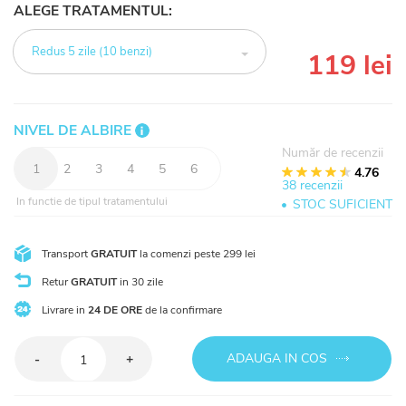
ALEGE TRATAMENTUL:
Redus 5 zile (10 benzi)
119 lei
NIVEL DE ALBIRE
Număr de recenzii
1
2
3
4
5
6
1
2
3
4
5
4.76
38 recenzii
In functie de tipul tratamentului
STOC SUFICIENT
Transport
GRATUIT
la comenzi peste 299 lei
Retur
GRATUIT
in 30 zile
Livrare in
24 DE ORE
de la confirmare
Cantitate
ADAUGA IN COS
-
+