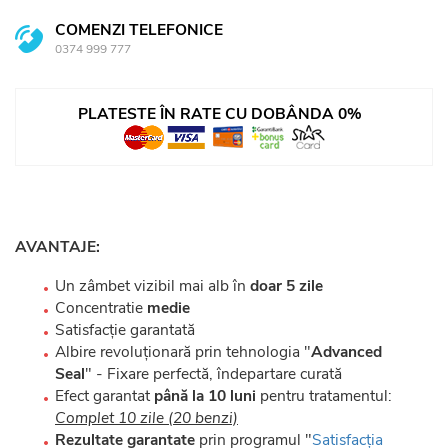
COMENZI TELEFONICE
0374 999 777
PLATESTE ÎN RATE CU DOBÂNDA 0%
AVANTAJE:
Un zâmbet vizibil mai alb în
doar
5 zile
Concentratie
medie
Satisfacție garantată
Albire revoluționară prin tehnologia "
Advanced
Seal
" - Fixare perfectă, îndepartare curată
Efect garantat
până la 10 luni
pentru tratamentul:
Complet 10 zile (20 benzi)
Rezultate garantate
prin programul "
Satisfacția