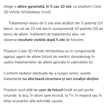
Alege o
albire garantată, în 5 sau 10 zile
, cu plasturii Crest
3D White Whitestrips Vivid!
Tratamentul redus de 5 zile este alcătuit din 5 ședințe /10
benzi, iar cel de 10 zile are în componență 10 ședințe /20 de
benzi de albire. Indiferent de tratamentul ales, vei
observa
rezultate vizibile după 5 zile
de folosire.
Plasturii Crest 3D White Whitestrips au în componență
agelasi agent de albire folosit de medicii stomatologi în
cadrul tratamentelor de albire aplicate în cabinetele lor.
Conform testelor efectuate de-a lungul anilor, aceste
tratamente
nu afectează structura și nici smalțul dinților
.
Plasturii sunt atât de
ușor de folosit
încât se pot purta
oriunde: la duș, în drum spre muncă, la TV, în mașină sau în
timp ce practici alte activități ușoare.