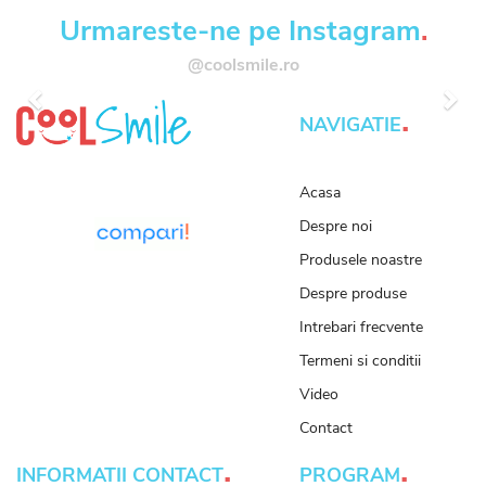
Urmareste-ne pe Instagram
.
@coolsmile.ro
Anterior
Urm
.
NAVIGATIE
Acasa
Despre noi
Produsele noastre
Despre produse
Intrebari frecvente
Termeni si conditii
Video
Contact
.
.
INFORMATII CONTACT
PROGRAM