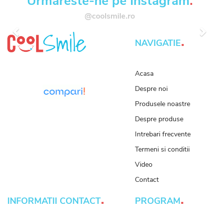
Urmareste-ne pe Instagram
.
@coolsmile.ro
Anterior
Urm
.
NAVIGATIE
Acasa
Despre noi
Produsele noastre
Despre produse
Intrebari frecvente
Termeni si conditii
Video
Contact
.
.
INFORMATII CONTACT
PROGRAM