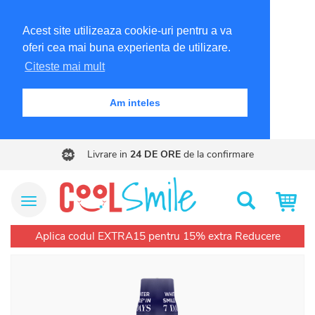
Acest site utilizeaza cookie-uri pentru a va
oferi cea mai buna experienta de utilizare.
Citeste mai mult
Am inteles
Livrare in
24 DE ORE
de la confirmare
Meniu Site
Cautare
Aplica codul EXTRA15 pentru 15% extra Reducere