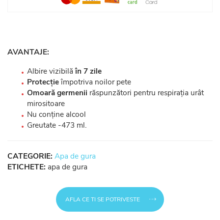
AVANTAJE:
Albire vizibilă
în 7 zile
Protecție
împotriva noilor pete
Omoară germenii
răspunzători pentru respirația urât
mirositoare
Nu conține alcool
Greutate -473 ml.
CATEGORIE:
Apa de gura
ETICHETE:
apa de gura
AFLA CE TI SE POTRIVESTE