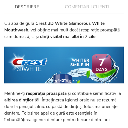
DESCRIERE
COMENTARII CLIENTI
Cu apa de gură
Crest 3D White Glamorous White
Mouthwash
, vei obține mai mult decât respirație proaspătă
care durează, ci și
dinți vizibil mai albi în 7 zile
.
Menține-ți
respirația proaspătă
și contribuie semnificativ la
albirea dinților
tăi! Întreținerea igienei orale nu se rezumă
doar la periajul zilnic cu pastă de dinți și folosirea unei ațe
dentare. Folosirea apei de gură este esențială în
îmbunătățirea igienei dentare pentru fiecare dintre noi.