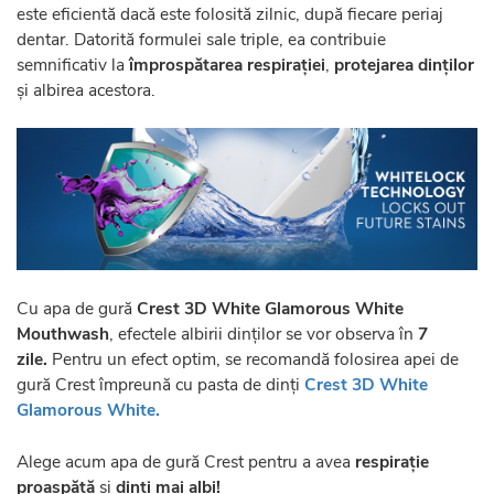
este eficientă dacă este folosită zilnic, după fiecare periaj
dentar. Datorită formulei sale triple, ea contribuie
semnificativ la
împrospătarea respirației
,
protejarea dinților
și albirea acestora.
Cu apa de gură
Crest 3D White Glamorous White
Mouthwash
, efectele albirii dinților se vor observa în
7
zile.
Pentru un efect optim, se recomandă folosirea apei de
gură Crest împreună cu pasta de dinți
Crest 3D White
Glamorous White.
Alege acum apa de gură Crest pentru a avea
respirație
proaspătă
și
dinți mai albi!