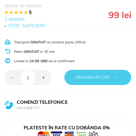
Număr de recenzii
5
99 lei
1
2
3
4
5
2 recenzii
STOC SUFICIENT
Transport
GRATUIT
la comenzi peste 299 lei
Retur
GRATUIT
in 30 zile
Livrare in
24 DE ORE
de la confirmare
Cantitate
ADAUGA IN COS
-
+
COMENZI TELEFONICE
0374 999 777
PLATESTE ÎN RATE CU DOBÂNDA 0%