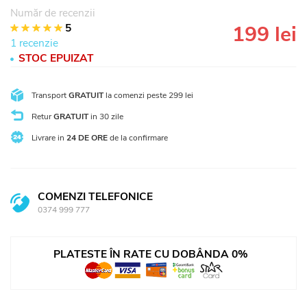
Număr de recenzii
5
199 lei
1
2
3
4
5
1 recenzie
STOC EPUIZAT
Transport
GRATUIT
la comenzi peste 299 lei
Retur
GRATUIT
in 30 zile
Livrare in
24 DE ORE
de la confirmare
COMENZI TELEFONICE
0374 999 777
PLATESTE ÎN RATE CU DOBÂNDA 0%