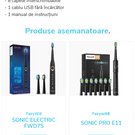
- 8 capete interschimbabile
- 1 cablu USB fără încărcător
- 1 manual de instrucțiuni
Produse asemanatoare
.
FairyWill
Fairywill®
SONIC ELECTRIC
SONIC PRO E11
FWD7S