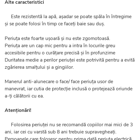
Alte caracteristici
Este rezistentă la apă, așadar se poate spăla în întregime
și se poate folosi în timp ce faceți baie sau duș.
Periuța este foarte ușoară și nu este zgomotoasă.
Periuța are un cap mic pentru a intra în locurile greu
accesibile pentru o curățare precisă și în profunzime
Duritatea medie a perilor periuței este potrivită pentru a evită
zgârierea smalțului și a gingiilor.
Manerul anti-alunecare o face/ face periuța usor de
manevrat, iar cutia de protecție inclusă o protejează oriunde
a-ți călătorii cu ea.
Atenționări!
Folosirea periuței nu se recomandă copiilor mai mici de 3
ani, iar cei cu varstă sub 8 ani trebuie supravegheați.
Persoanele care folosesc pentru prima dată periuța electrică