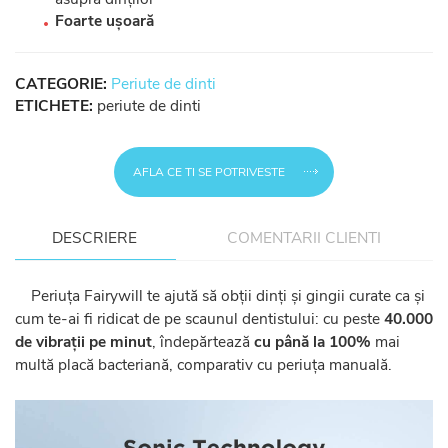
Foarte ușoară
CATEGORIE:
Periute de dinti
ETICHETE:
periute de dinti
AFLA CE TI SE POTRIVESTE
DESCRIERE
COMENTARII CLIENTI
Periuța Fairywill te ajută să obții dinți și gingii curate ca și
cum te-ai fi ridicat de pe scaunul dentistului: cu peste
40.000
de vibrații pe minut
, îndepărtează
cu până la 100%
mai
multă placă bacteriană, comparativ cu periuța manuală.