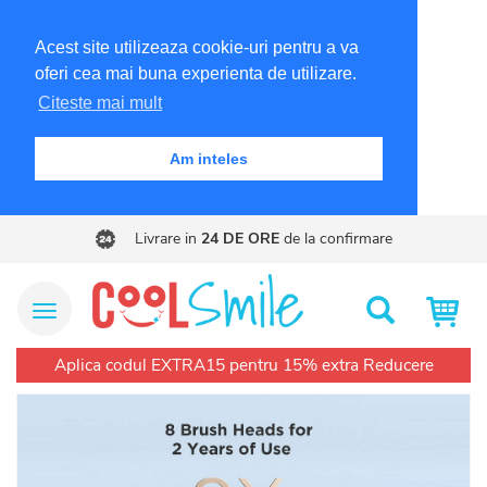
Acest site utilizeaza cookie-uri pentru a va
oferi cea mai buna experienta de utilizare.
Citeste mai mult
Am inteles
Livrare in
24 DE ORE
de la confirmare
Meniu Site
Cautare
Aplica codul EXTRA15 pentru 15% extra Reducere