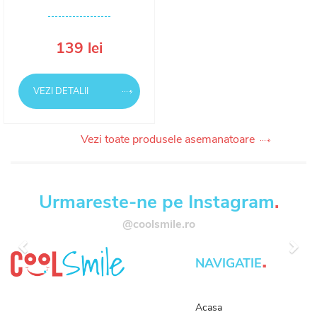
139 lei
VEZI DETALII
Vezi toate produsele asemanatoare
Urmareste-ne pe Instagram
.
@coolsmile.ro
Anterior
Urm
.
NAVIGATIE
Acasa