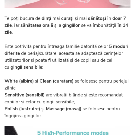
Te poți bucura de
dinți
mai
curați
și mai
sănătoși
în
doar 7
zile
, iar
sănătatea orală
și a
gingiilor
se va îmbunătății
în 14
zile
.
Este potrivită pentru întreaga familie datorită celor
5 moduri
diferite
de periaj/curătare, aceasta se adaptează cerințelor
utilizatorilor și poate fi utilizată și de copii sau de cei
cu
gingii sensibile
:
White (albire)
si
Clean (curatare)
se folosesc pentru periajul
zilnic;
Sensitive (sensibil)
are vibratii blânde și este recomandat
copiilor și celor cu gingii sensibile;
Polish (lustruire)
și
Massage (masaj)
se folosesc pentru
îngrijirea gingiilor.