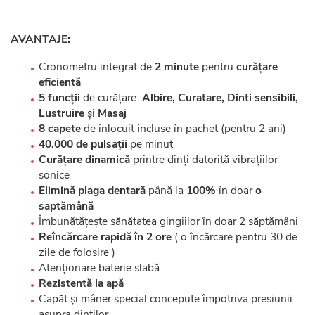
AVANTAJE:
Cronometru integrat de
2 minute
pentru
curățare
eficientă
5 funcții
de curățare:
Albire, Curatare, Dinti sensibili,
Lustruire
și
Masaj
8 capete
de inlocuit incluse în pachet (pentru 2 ani)
40.000 de pulsații
pe minut
Curățare dinamică
printre dinți datorită vibrațiilor
sonice
Elimină plaga dentară
până la
100%
în doar
o
saptămână
Îmbunătățește sănătatea gingiilor în doar 2 săptămâni
Reîncărcare rapidă în 2 ore
( o încărcare pentru 30 de
zile de folosire )
Atenționare baterie slabă
Rezistentă la apă
Capăt și mâner special concepute împotriva presiunii
asupra dinților